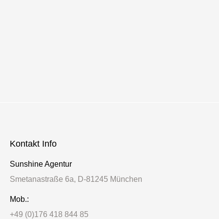
erhältlich Der Song: „Ich bin wie ich bin und
das ist GUT SO!“ – eine so einfache, aber
auch sehr prägnante Aussage. Jeder Mensch
ist gut so, wie er ist! Christian Deussen, der an
seiner vierten Single das erste Mal selbst
mitgeschrieben…
Read more
Kontakt Info
Sunshine Agentur
Smetanastraße 6a, D-81245 München
Mob.:
+49 (0)176 418 844 85