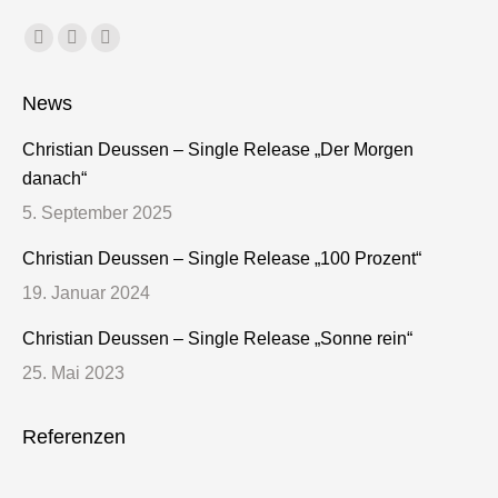
Finden Sie uns auf:
Facebook
X
Dribbble
page
page
page
News
opens
opens
opens
in
in
in
Christian Deussen – Single Release „Der Morgen
new
new
new
danach“
window
window
window
5. September 2025
Christian Deussen – Single Release „100 Prozent“
19. Januar 2024
Christian Deussen – Single Release „Sonne rein“
25. Mai 2023
Referenzen