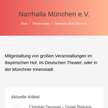
Narrhalla München e.V.
Sie befinden sich hier:
Start
Testimonials
Narrhalla München e.V.
Mitgestaltung von großen Veranstaltungen im
Bayerischen Hof, im Deutschen Theater, oder in
der Münchner Innenstadt
Aktuelle Artikel
Christian Deussen – Single Release