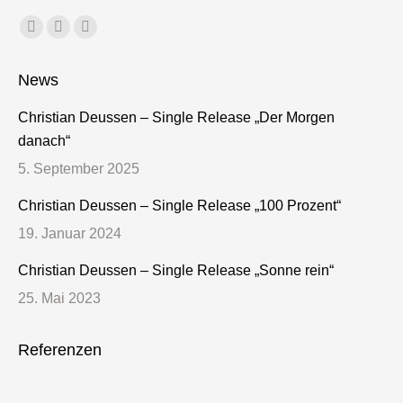
Finden Sie uns auf:
Facebook
X
Dribbble
page
page
page
News
opens
opens
opens
in
in
in
Christian Deussen – Single Release „Der Morgen
new
new
new
danach“
window
window
window
5. September 2025
Christian Deussen – Single Release „100 Prozent“
19. Januar 2024
Christian Deussen – Single Release „Sonne rein“
25. Mai 2023
Referenzen